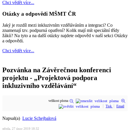
Chci vědět více...
Otázky a odpovědi MŠMT ČR
Jaký je rozdíl mezi inkluzivním vzděláváním a integraci? Co
znamenají tzv. podpurná opatření? Kolik mají mít speciální třídy
žáků? Na tyto a na další otázky najdete odpověd v naší sekci Otázky
a odpovědi.
Chci vědět více...
Pozvánka na Závěrečnou konferenci
projektu - „Projektová podpora
inkluzivního vzdělávání“
velikost písma
Tisk
Email
Napsal(a)
Lucie Schejbalová
středa, 27 únor 2019 18:32