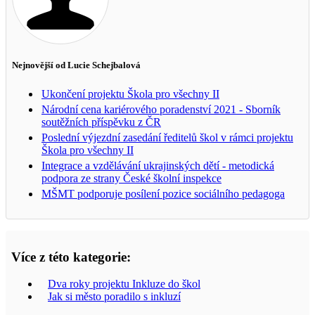
Nejnovější od Lucie Schejbalová
Ukončení projektu Škola pro všechny II
Národní cena kariérového poradenství 2021 - Sborník
soutěžních příspěvku z ČR
Poslední výjezdní zasedání ředitelů škol v rámci projektu
Škola pro všechny II
Integrace a vzdělávání ukrajinských dětí - metodická
podpora ze strany České školní inspekce
MŠMT podporuje posílení pozice sociálního pedagoga
Více z této kategorie:
Dva roky projektu Inkluze do škol
Jak si město poradilo s inkluzí