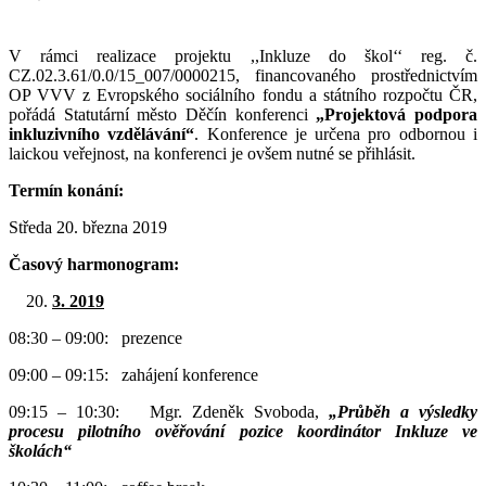
V rámci realizace projektu ,,Inkluze do škol‘‘ reg. č.
CZ.02.3.61/0.0/15_007/0000215, financovaného prostřednictvím
OP VVV z Evropského sociálního fondu a státního rozpočtu ČR,
pořádá Statutární město Děčín konferenci
„Projektová podpora
inkluzivního vzdělávání“
. Konference je určena pro odbornou i
laickou veřejnost, na konferenci je ovšem nutné se přihlásit.
Termín konání:
Středa 20. března 2019
Časový harmonogram:
3. 2019
08:30 – 09:00: prezence
09:00 – 09:15: zahájení konference
09:15 – 10:30: Mgr. Zdeněk Svoboda,
„Průběh a výsledky
procesu pilotního ověřování pozice koordinátor Inkluze ve
školách“