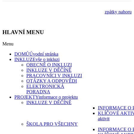
zpátky nahoru
HLAVNÍ MENU
Menu
DOMŮ
Úvodní stránka
INKLUZE
vše o inkluzi
OBECNĚ O INKLUZI
INKLUZE V DĚČÍNĚ
PRACOVNÍCI V INKLUZI
OTÁZKY A ODPOVĚDI
ELEKTRONICKÁ
PORADNA
PROJEKTY
informace o projektu
INKLUZE V DĚČÍNĚ
INFORMACE O 
KLÍČOVÉ AKTI
aktivit
ŠKOLA PRO VŠECHNY
INFORMACE O 