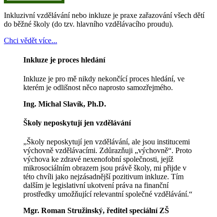
Inkluzivní vzdělávání nebo inkluze je praxe zařazování všech dětí
do běžné školy (do tzv. hlavního vzdělávacího proudu).
Chci vědět více...
Inkluze je proces hledání
Inkluze je pro mě nikdy nekončící proces hledání, ve
kterém je odlišnost něco naprosto samozřejmého.
Ing. Michal Slavík, Ph.D.
Školy neposkytují jen vzdělávání
„Školy neposkytují jen vzdělávání, ale jsou institucemi
výchovně vzdělávacími. Zdůrazňuji „výchovně“. Proto
výchova ke zdravé nexenofobní společnosti, jejíž
mikrosociálním obrazem jsou právě školy, mi přijde v
této chvíli jako nejzásadnější pozitivum inkluze. Tím
dalším je legislativní ukotvení práva na finanční
prostředky umožňující relevantní společné vzdělávání.“
Mgr. Roman Stružinský, ředitel speciální ZŠ