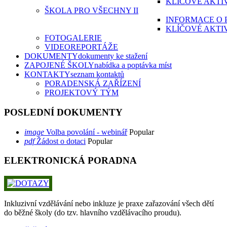
KLÍČOVÉ AKTI
ŠKOLA PRO VŠECHNY II
INFORMACE O 
KLÍČOVÉ AKTI
FOTOGALERIE
VIDEOREPORTÁŽE
DOKUMENTY
dokumenty ke stažení
ZAPOJENÉ ŠKOLY
nabídka a poptávka míst
KONTAKTY
seznam kontaktů
PORADENSKÁ ZAŘÍZENÍ
PROJEKTOVÝ TÝM
POSLEDNÍ DOKUMENTY
image
Volba povolání - webinář
Popular
pdf
Žádost o dotaci
Popular
ELEKTRONICKÁ PORADNA
Inkluzivní vzdělávání nebo inkluze je praxe zařazování všech dětí
do běžné školy (do tzv. hlavního vzdělávacího proudu).