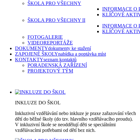
ŠKOLA PRO VŠECHNY
INFORMACE O 
KLÍČOVÉ AKTI
ŠKOLA PRO VŠECHNY II
INFORMACE O 
KLÍČOVÉ AKTI
FOTOGALERIE
VIDEOREPORTÁŽE
DOKUMENTY
dokumenty ke stažení
ZAPOJENÉ ŠKOLY
nabídka a poptávka míst
KONTAKTY
seznam kontaktů
PORADENSKÁ ZAŘÍZENÍ
PROJEKTOVÝ TÝM
INKLUZE DO ŠKOL
Inkluzivní vzdělávání nebo inkluze je praxe zařazování všech
dětí do běžné školy (do tzv. hlavního vzdělávacího proudu).
V inkluzivní škole se neoddělují děti se speciálními
vzdělávacími potřebami od dětí bez nich.