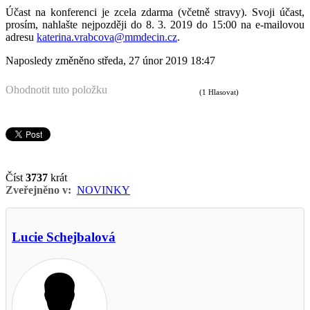
Účast na konferenci je zcela zdarma (včetně stravy). Svoji účast,
prosím, nahlašte nejpozději do 8. 3. 2019 do 15:00 na e-mailovou
adresu
katerina.vrabcova@mmdecin.cz
.
Naposledy změněno středa, 27 únor 2019 18:47
Ohodnotit tuto položku
(1 Hlasovat)
Číst
3737
krát
Zveřejněno v:
NOVINKY
Lucie Schejbalová