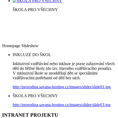
ŠKOLA PRO VŠECHNY
Homepage Slideshow
INKLUZE DO ŠKOL
Inkluzivní vzdělávání nebo inkluze je praxe zařazování všech
dětí do běžné školy (do tzv. hlavního vzdělávacího proudu).
V inkluzivní škole se neoddělují děti se speciálními
vzdělávacími potřebami od dětí bez nich.
http://prorodina.savana-hosting.cz/images/slider/slide01.jpg
ŠKOLA PRO VŠECHNY
http://prorodina.savana-hosting.cz/images/slider/slide03.jpg
INTRANET PROJEKTU