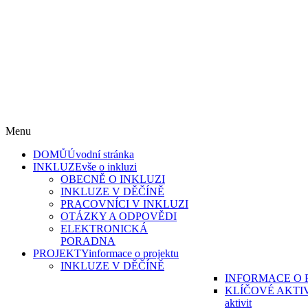
„Škola pro všechny“ reg. č. CZ.02.3.61/0.0/0.0/15_007/0000215 a
„Škola pro všechny II“, reg. CZ.02.3.61/0.0/0.0/19_075/0016967
s reg. č. CZ.02.3.61/0.0/0.0/17_051/0008814 jsou financovány z
Evropského sociálního fondu
v rámci Operačního programu Výzkum, vývoj a vzdělávání.
Menu
DOMŮ
Úvodní stránka
INKLUZE
vše o inkluzi
OBECNĚ O INKLUZI
INKLUZE V DĚČÍNĚ
PRACOVNÍCI V INKLUZI
OTÁZKY A ODPOVĚDI
ELEKTRONICKÁ
PORADNA
PROJEKTY
informace o projektu
INKLUZE V DĚČÍNĚ
INFORMACE O 
KLÍČOVÉ AKTI
aktivit