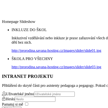
Homepage Slideshow
INKLUZE DO ŠKOL
Inkluzivní vzdělávání nebo inkluze je praxe zařazování všech d
dětí bez nich.
http://prorodina.savana-hosting.cz/images/slider/slide01.jpg
ŠKOLA PRO VŠECHNY
http://prorodina.savana-hosting.cz/images/slider/slide03.jpg
INTRANET PROJEKTU
Přihlášení do skryté části pro asistenty pedagoga a pegagogy. Pokud c
Uživatelské jméno
Heslo
Pamatuj si mě