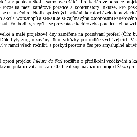
ů a z pohledu škol a samotných žáků. Pro kariérové poradce projekt za
rozdělila mezi kariérové poradce a koordinátory inkluze. Pro posky
 se uskutečnilo několik společných setkání, kde docházelo k pravideln
ích akcí a workshopů a setkali se se zajímavými osobnostmi kariérové
onzultační hodiny, zlepšila se prezentace kariérového poradenství na we
velké a malé projektové dny zaměřené na poznávaní profesí (Čím bud
ále byly zorganizovány třídní schůzky pro rodiče vycházejících žáků.
ví v rámci všech ročníků a poskytl prostor a čas pro smysluplné akti
yl oproti projektu
Inkluze do škol
rozšířen o předškolní vzdělávání a ka
lávání pokračovat a od září 2020 realizuje navazující projekt
Škola pro 