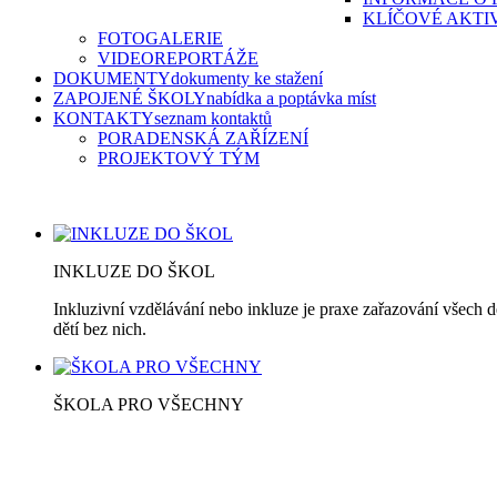
KLÍČOVÉ AKTI
FOTOGALERIE
VIDEOREPORTÁŽE
DOKUMENTY
dokumenty ke stažení
ZAPOJENÉ ŠKOLY
nabídka a poptávka míst
KONTAKTY
seznam kontaktů
PORADENSKÁ ZAŘÍZENÍ
PROJEKTOVÝ TÝM
INKLUZE DO ŠKOL
Inkluzivní vzdělávání nebo inkluze je praxe zařazování všech d
dětí bez nich.
ŠKOLA PRO VŠECHNY