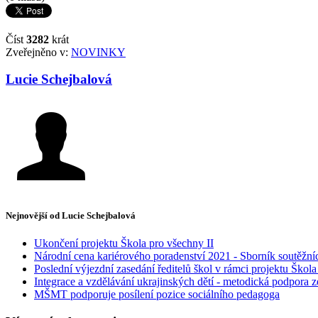
Číst
3282
krát
Zveřejněno v:
NOVINKY
Lucie Schejbalová
Nejnovější od Lucie Schejbalová
Ukončení projektu Škola pro všechny II
Národní cena kariérového poradenství 2021 - Sborník soutěžn
Poslední výjezdní zasedání ředitelů škol v rámci projektu Škola
Integrace a vzdělávání ukrajinských dětí - metodická podpora z
MŠMT podporuje posílení pozice sociálního pedagoga