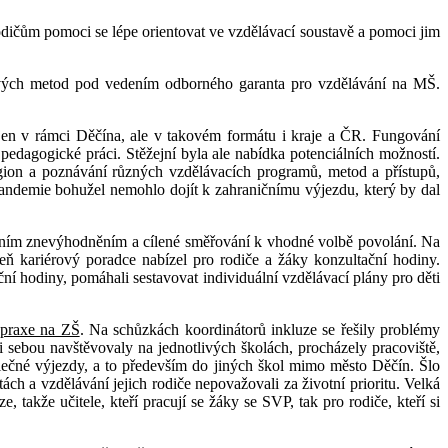
rodičům pomoci se lépe orientovat ve vzdělávací soustavě a pomoci jim
vých metod pod vedením odborného garanta pro vzdělávání na MŠ.
jen v rámci Děčína, ale v takovém formátu i kraje a ČR. Fungování
 pedagogické práci. Stěžejní byla ale nabídka potenciálních možností.
region a poznávání různých vzdělávacích programů, metod a přístupů,
andemie bohužel nemohlo dojít k zahraničnímu výjezdu, který by dal
álním znevýhodněním a cílené směřování k vhodné volbě povolání. Na
eň kariérový poradce nabízel pro rodiče a žáky konzultační hodiny.
ační hodiny, pomáhali sestavovat individuální vzdělávací plány pro děti
é praxe na ZŠ
. Na schůzkách koordinátorů inkluze se řešily problémy
 sebou navštěvovaly na jednotlivých školách, procházely pracoviště,
olečné výjezdy, a to především do jiných škol mimo město Děčín. Šlo
ch a vzdělávání jejich rodiče nepovažovali za životní prioritu. Velká
takže učitele, kteří pracují se žáky se SVP, tak pro rodiče, kteří si