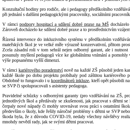
Konzultační hodiny pro rodiče, ale i pedagogy předškolního vzdělává
při jednání s dalšími pedagogickými pracovníky, sociálními pracovníky
V rámci
podpory hospitací a sdílení dobré praxe na MŠ
docházelo 
Zároveň docházelo ke sdílení dobré praxe a to prostřednictvím vzáj
Řízená intervence do inkluzivního systému v předškolním vzdělává
mateřských škol je ve velké míře výrazně konzervativní, přitom prost
Zcela zásadní roli v tom sehrál nejen odborný garant, ale i nutnos
posunuly myšlení pedagogů více ke globálnímu vnímání a pomohly v 
výše popsanému vyšší dimenzi.
V rámci
kariérového poradenství
nově na každé ZŠ působil jeden kar
každé škole po dobu projektu probíhaly pod záštitou kariérového p
Obdobně to fungovalo i u
koordinátorů inkluze
, kteří opět působili 
se SVP či spolupracovali s asistenty pedagoga.
Pravidelné schůzky s odbornými garanty (pro vzdělávání na ZŠ, pro
jednotlivých škol a předávaly se zkušenosti, jak pracovat s dětmi 
čerpaly nové nápady či mohly srovnávat svou práci s ostatními škol
především o školy, kde řešily náročné problémy s dětmi se SVP nebo k
škoda byla, že z důvodu COVID-19, nedaly všechny návštěvy realizovat
mnohdy nevědí rady, jak se svými dětmi pracovat.