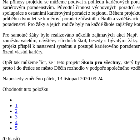
Na přínosy projektu se můžeme podívat z pohledu kariérových poradc
kariérovým poradenstvím. Původní činnost výchovných poradců se 
spolupráce s ostatními kariérovými poradci z regionu. Během projektu
průběhu dvou let se kariéroví poradci zúčastnili několika vzdělávac
poradenství. Pro žáky a jejich rodiče byly na každé škole zajištěny k
Pro samotné žáky bylo realizováno několik zajímavých akcí Např. 
zaměstnavatelům, návštěvy středních škol, besedy s bývalými žáky. D
projekt přispěl k nastavení systému a postupů kariérového poradenst
řízení vlastní kariéry.
Opět tak můžeme říct, že i teto projekt
Škola pro všechny
, který b
proto i do třetice se město Děčín rozhodlo v podpoře společného vzdě
Naposledy změněno pátek, 13 listopad 2020 09:24
Ohodnotit tuto položku
1
2
3
4
5
(0 hlasů)