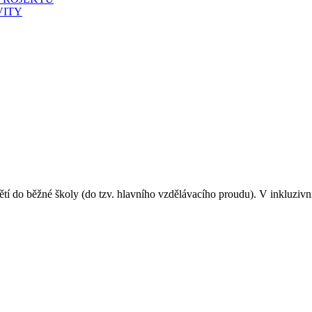
VITY
ětí do běžné školy (do tzv. hlavního vzdělávacího proudu). V inkluzivní