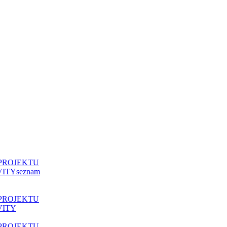
kola pro všechny II“, reg. CZ.02.3.61/0.0/0.0/19_075/0016967
opského sociálního fondu
PROJEKTU
VITY
seznam
PROJEKTU
VITY
PROJEKTU