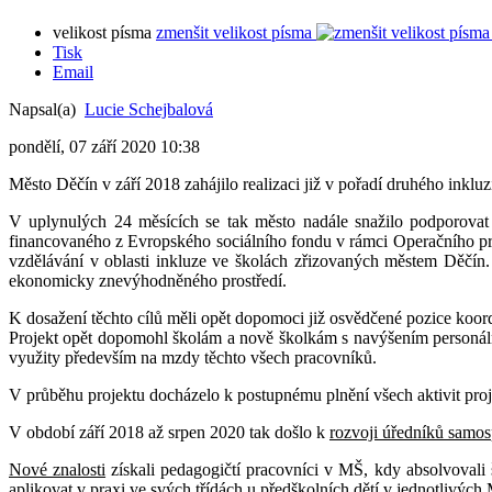
velikost písma
zmenšit velikost písma
Tisk
Email
Napsal(a)
Lucie Schejbalová
pondělí, 07 září 2020 10:38
Město Děčín v září 2018 zahájilo realizaci již v pořadí druhého inklu
V uplynulých 24 měsících se tak město nadále snažilo podporovat 
financovaného z Evropského sociálního fondu v rámci Operačního pro
vzdělávání v oblasti inkluze ve školách zřizovaných městem Děčín. A
ekonomicky znevýhodněného prostředí.
K dosažení těchto cílů měli opět dopomoci již osvědčené pozice koor
Projekt opět dopomohl školám a nově školkám s navýšením personální k
využity především na mzdy těchto všech pracovníků.
V průběhu projektu docházelo k postupnému plnění všech aktivit proj
V období září 2018 až srpen 2020 tak došlo k
rozvoji úředníků samos
Nové znalosti
získali pedagogičtí pracovníci v MŠ, kdy absolvovali
aplikovat v praxi ve svých třídách u předškolních dětí v jednotlivých