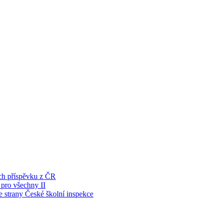
ích příspěvku z ČR
 pro všechny II
e strany České školní inspekce