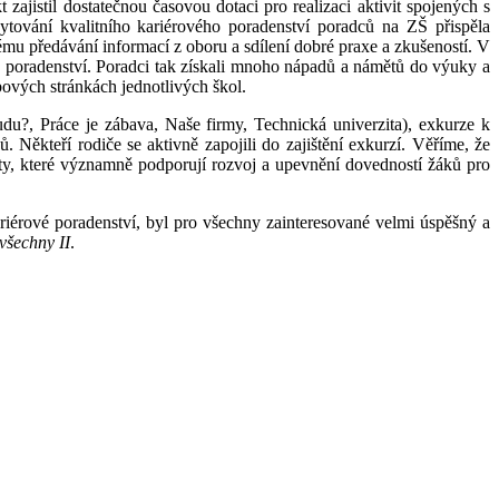
jistil dostatečnou časovou dotaci pro realizaci aktivit spojených s
tování kvalitního kariérového poradenství poradců na ZŠ přispěla
ému předávání informací z oboru a sdílení dobré praxe a zkušeností. V
ho poradenství. Poradci tak získali mnoho nápadů a námětů do výuky a
bových stránkách jednotlivých škol.
u?, Práce je zábava, Naše firmy, Technická univerzita), exkurze k
 Někteří rodiče se aktivně zapojili do zajištění exkurzí. Věříme, že
vity, které významně podporují rozvoj a upevnění dovedností žáků pro
riérové poradenství, byl pro všechny zainteresované velmi úspěšný a
všechny II
.