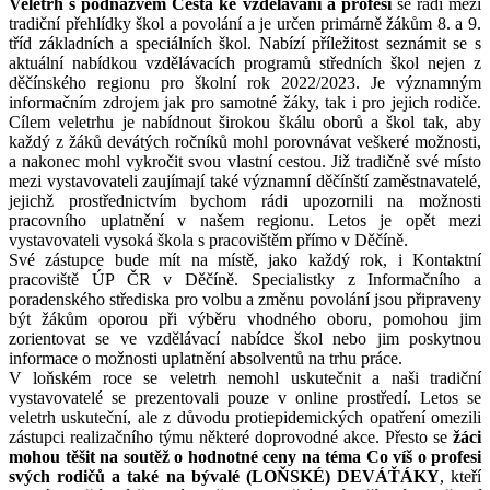
Veletrh s podnázvem Cesta ke vzdělávání a profesi
se řadí mezi
tradiční přehlídky škol a povolání a je určen primárně žákům 8. a 9.
tříd základních a speciálních škol. Nabízí příležitost seznámit se s
aktuální nabídkou vzdělávacích programů středních škol nejen z
děčínského regionu pro školní rok 2022/2023. Je významným
informačním zdrojem jak pro samotné žáky, tak i pro jejich rodiče.
Cílem veletrhu je nabídnout širokou škálu oborů a škol tak, aby
každý z žáků devátých ročníků mohl porovnávat veškeré možnosti,
a nakonec mohl vykročit svou vlastní cestou. Již tradičně své místo
mezi vystavovateli zaujímají také významní děčínští zaměstnavatelé,
jejichž prostřednictvím bychom rádi upozornili na možnosti
pracovního uplatnění v našem regionu. Letos je opět mezi
vystavovateli vysoká škola s pracovištěm přímo v Děčíně.
Své zástupce bude mít na místě, jako každý rok, i Kontaktní
pracoviště ÚP ČR v Děčíně. Specialistky z Informačního a
poradenského střediska pro volbu a změnu povolání jsou připraveny
být žákům oporou při výběru vhodného oboru, pomohou jim
zorientovat se ve vzdělávací nabídce škol nebo jim poskytnou
informace o možnosti uplatnění absolventů na trhu práce.
V loňském roce se veletrh nemohl uskutečnit a naši tradiční
vystavovatelé se prezentovali pouze v online prostředí. Letos se
veletrh uskuteční, ale z důvodu protiepidemických opatření omezili
zástupci realizačního týmu některé doprovodné akce. Přesto se
žáci
mohou těšit na soutěž o hodnotné ceny na téma Co víš o profesi
svých rodičů a také na bývalé (LOŇSKÉ) DEVÁŤÁKY
, kteří