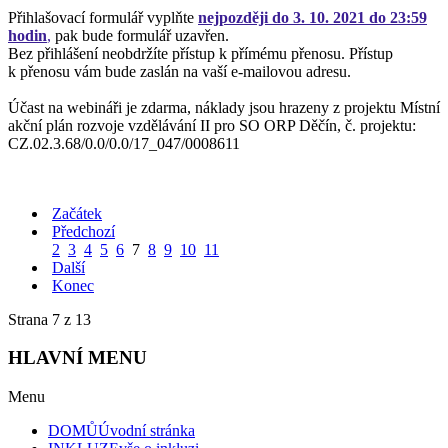
Přihlašovací formulář vyplňte
nejpozději do 3. 10. 2021 do 23:59
hodin
,
pak bude formulář uzavřen.
Bez přihlášení neobdržíte přístup k přímému přenosu. Přístup
k přenosu vám bude zaslán na vaší e-mailovou adresu.
Účast na webináři je zdarma, náklady jsou hrazeny z projektu Místní
akční plán rozvoje vzdělávání II pro SO ORP Děčín, č. projektu:
CZ.02.3.68/0.0/0.0/17_047/0008611
Začátek
Předchozí
2
3
4
5
6
7
8
9
10
11
Další
Konec
Strana 7 z 13
HLAVNÍ MENU
Menu
DOMŮ
Úvodní stránka