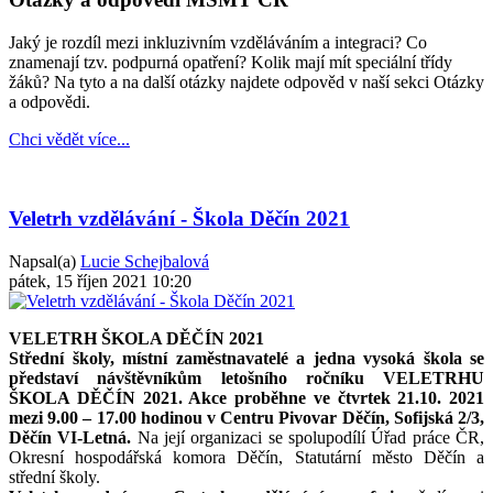
Jaký je rozdíl mezi inkluzivním vzděláváním a integraci? Co
znamenají tzv. podpurná opatření? Kolik mají mít speciální třídy
žáků? Na tyto a na další otázky najdete odpověd v naší sekci Otázky
a odpovědi.
Chci vědět více...
Veletrh vzdělávání - Škola Děčín 2021
Napsal(a)
Lucie Schejbalová
pátek, 15 říjen 2021 10:20
VELETRH ŠKOLA DĚČÍN 2021
Střední školy, místní zaměstnavatelé a jedna vysoká škola se
představí návštěvníkům letošního ročníku VELETRHU
ŠKOLA DĚČÍN 2021. Akce proběhne ve čtvrtek 21.10. 2021
mezi 9.00 – 17.00 hodinou v Centru Pivovar Děčín, Sofijská 2/3,
Děčín VI-Letná.
Na její organizaci se spolupodílí Úřad práce ČR,
Okresní hospodářská komora Děčín, Statutární město Děčín a
střední školy.