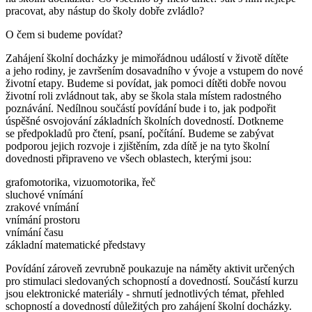
pracovat, aby nástup do školy dobře zvládlo?
O čem si budeme povídat?
Zahájení školní docházky je mimořádnou událostí v životě dítěte
a jeho rodiny,
je završením dosavadního v ývoje a vstupem do nové
životní etapy. Budeme si povídat,
jak pomoci dítěti dobře novou
životní roli zvládnout tak, aby se škola stala místem radostného
poznávání.
Nedílnou součástí povídání bude i to, jak podpořit
úspěšné osvojování základních školních dovedností.
Dotkneme
se předpokladů pro čtení, psaní, počítání. Budeme se zabývat
podporou jejich rozvoje i zjištěním,
zda dítě je na tyto školní
dovednosti připraveno ve všech oblastech, kterými jsou:
grafomotorika, vizuomotorika, řeč
sluchové vnímání
zrakové vnímání
vnímání prostoru
vnímání času
základní matematické představy
Povídání zároveň zevrubně poukazuje na náměty aktivit určených
pro stimulaci sledovaných schopností
a dovedností. Součástí kurzu
jsou elektronické materiály - shrnutí jednotlivých témat, přehled
schopností
a dovedností důležitých pro zahájení školní docházky.