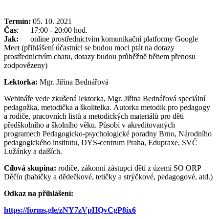
Termín:
05. 10. 2021
Čas
: 17:00 - 20:00 hod.
Jak:
online prostřednictvím komunikační platformy Google
Meet (přihlášení účastníci se budou moci ptát na dotazy
prostřednictvím chatu, dotazy budou průběžně během přenosu
zodpovězeny)
Lektorka:
Mgr. Jiřina Bednářová
Webináře vede zkušená lektorka, Mgr. Jiřina Bednářová speciální
pedagožka, metodička a školitelka.
Autorka metodik pro pedagogy
a rodiče, pracovních listů a metodických materiálů
pro děti
předškolního a školního věku. Působí v akreditovaných
programech
Pedagogicko-psychologické poradny Brno, Národního
pedagogického institutu,
DYS-centrum Praha, Edupraxe, SVČ
Lužánky a dalších.
Cílová skupina:
rodiče, zákonní zástupci dětí z území SO ORP
Děčín (babičky a dědečkové, tetičky a strýčkové, pedagogové, atd.)
Odkaz na přihlášení:
https://forms.gle/zNY7zVpHQvCgP8ix6