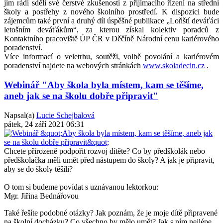
jim rádi sdělí své čerstvé zkušenosti z přijímacího řízení na střední
školy a postřehy z nového školního prostředí. K dispozici bude
zájemcům také první a druhý díl úspěšné publikace „Loňští deváťáci
letošním deváťákům“, za kterou získal kolektiv poradců z
Kontaktního pracoviště ÚP ČR v Děčíně Národní cenu kariérového
poradenství.
Více informací o veletrhu, soutěži, volbě povolání a kariérovém
poradenství najdete na webových stránkách
www.skoladecin.cz
.
Webinář "Aby škola byla místem, kam se těšíme,
aneb jak se na školu dobře připravit"
Napsal(a)
Lucie Schejbalová
pátek, 24 září 2021 06:31
Chcete přirozeně podpořit rozvoj dítěte? Co by předškolák nebo
předškolačka měli umět před nástupem do školy? A jak je připravit,
aby se do školy těšili?
O tom si budeme povídat s uznávanou lektorkou:
Mgr. Jiřina Bednářovou
Také řešíte podobné otázky? Jak poznám, že je moje dítě připravené
na školní docházku?
Co všechno by mělo umět? Jak s ním nejlépe