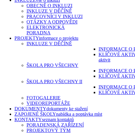
INKLUZE
vše o inkluzi
OBECNĚ O INKLUZI
INKLUZE V DĚČÍNĚ
PRACOVNÍCI V INKLUZI
OTÁZKY A ODPOVĚDI
ELEKTRONICKÁ
PORADNA
PROJEKTY
informace o projektu
INKLUZE V DĚČÍNĚ
INFORMACE O 
KLÍČOVÉ AKTI
aktivit
ŠKOLA PRO VŠECHNY
INFORMACE O 
KLÍČOVÉ AKTI
ŠKOLA PRO VŠECHNY II
INFORMACE O 
KLÍČOVÉ AKTI
FOTOGALERIE
VIDEOREPORTÁŽE
DOKUMENTY
dokumenty ke stažení
ZAPOJENÉ ŠKOLY
nabídka a poptávka míst
KONTAKTY
seznam kontaktů
PORADENSKÁ ZAŘÍZENÍ
PROJEKTOVÝ TÝM