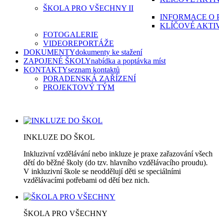
ŠKOLA PRO VŠECHNY II
INFORMACE O 
KLÍČOVÉ AKTI
FOTOGALERIE
VIDEOREPORTÁŽE
DOKUMENTY
dokumenty ke stažení
ZAPOJENÉ ŠKOLY
nabídka a poptávka míst
KONTAKTY
seznam kontaktů
PORADENSKÁ ZAŘÍZENÍ
PROJEKTOVÝ TÝM
INKLUZE DO ŠKOL
Inkluzivní vzdělávání nebo inkluze je praxe zařazování všech
dětí do běžné školy (do tzv. hlavního vzdělávacího proudu).
V inkluzivní škole se neoddělují děti se speciálními
vzdělávacími potřebami od dětí bez nich.
ŠKOLA PRO VŠECHNY