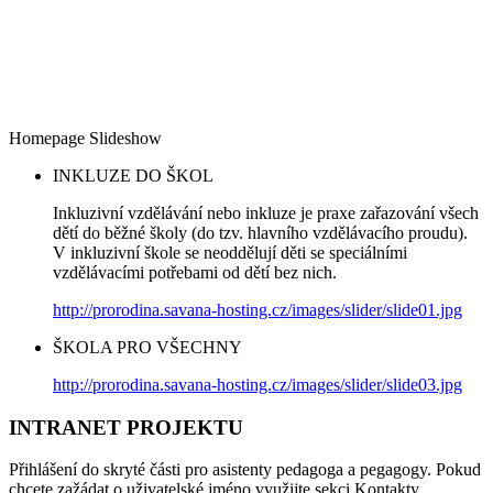
Homepage Slideshow
INKLUZE DO ŠKOL
Inkluzivní vzdělávání nebo inkluze je praxe zařazování všech
dětí do běžné školy (do tzv. hlavního vzdělávacího proudu).
V inkluzivní škole se neoddělují děti se speciálními
vzdělávacími potřebami od dětí bez nich.
http://prorodina.savana-hosting.cz/images/slider/slide01.jpg
ŠKOLA PRO VŠECHNY
http://prorodina.savana-hosting.cz/images/slider/slide03.jpg
INTRANET PROJEKTU
Přihlášení do skryté části pro asistenty pedagoga a pegagogy. Pokud
chcete zažádat o uživatelské jméno využijte sekci Kontakty.