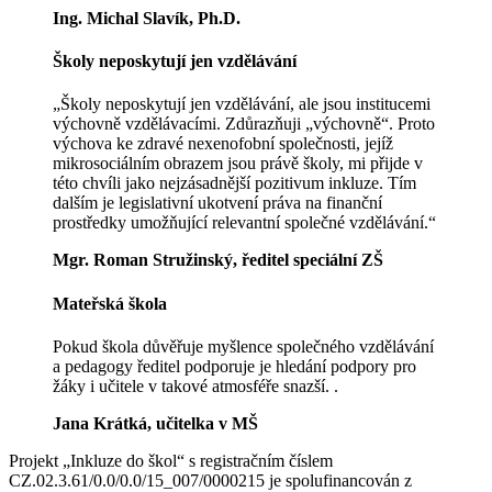
Ing. Michal Slavík, Ph.D.
Školy neposkytují jen vzdělávání
„Školy neposkytují jen vzdělávání, ale jsou institucemi
výchovně vzdělávacími. Zdůrazňuji „výchovně“. Proto
výchova ke zdravé nexenofobní společnosti, jejíž
mikrosociálním obrazem jsou právě školy, mi přijde v
této chvíli jako nejzásadnější pozitivum inkluze. Tím
dalším je legislativní ukotvení práva na finanční
prostředky umožňující relevantní společné vzdělávání.“
Mgr. Roman Stružinský, ředitel speciální ZŠ
Mateřská škola
Pokud škola důvěřuje myšlence společného vzdělávání
a pedagogy ředitel podporuje je hledání podpory pro
žáky i učitele v takové atmosféře snazší.
.
Jana Krátká, učitelka v MŠ
Projekt „Inkluze do škol“ s registračním číslem
CZ.02.3.61/0.0/0.0/15_007/0000215 je spolufinancován z