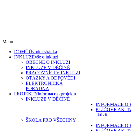
„Škola pro všechny“ reg. č. CZ.02.3.61/0.0/0.0/15_007/0000215 a
„Škola pro všechny II“, reg. CZ.02.3.61/0.0/0.0/19_075/0016967
s reg. č. CZ.02.3.61/0.0/0.0/17_051/0008814 jsou financovány z
Evropského sociálního fondu
v rámci Operačního programu Výzkum, vývoj a vzdělávání.
Menu
DOMŮ
Úvodní stránka
INKLUZE
vše o inkluzi
OBECNĚ O INKLUZI
INKLUZE V DĚČÍNĚ
PRACOVNÍCI V INKLUZI
OTÁZKY A ODPOVĚDI
ELEKTRONICKÁ
PORADNA
PROJEKTY
informace o projektu
INKLUZE V DĚČÍNĚ
INFORMACE O 
KLÍČOVÉ AKTI
aktivit
ŠKOLA PRO VŠECHNY
INFORMACE O 
KLÍČOVÉ AKTI