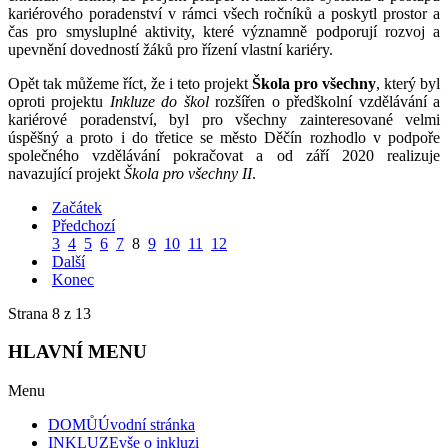
kariérového poradenství v rámci všech ročníků a poskytl prostor a
čas pro smysluplné aktivity, které významně podporují rozvoj a
upevnění dovedností žáků pro řízení vlastní kariéry.
Opět tak můžeme říct, že i teto projekt
Škola pro všechny
, který byl
oproti projektu
Inkluze do škol
rozšířen o předškolní vzdělávání a
kariérové poradenství, byl pro všechny zainteresované velmi
úspěšný a proto i do třetice se město Děčín rozhodlo v podpoře
společného vzdělávání pokračovat a od září 2020 realizuje
navazující projekt
Škola pro všechny II
.
Začátek
Předchozí
3
4
5
6
7
8
9
10
11
12
Další
Konec
Strana 8 z 13
HLAVNÍ MENU
Menu
DOMŮ
Úvodní stránka
INKLUZE
vše o inkluzi