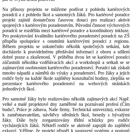
Na přínosy projektu se můžeme podívat z pohledu kariérových
poradců a z pohledu škol a samotných žáků. Pro kariérové poradce
projekt zajistil dostatečnou časovou dotaci pro realizaci aktivit
spojených s kariérovým poradenstvím. Původní činnost výchovných
poradců se rozdělila mezi kariérové poradce a koordinátory inkluze.
Pro poskytování kvalitního kariérového poradenství poradců na ZŠ
přispěla spolupráce s ostatními kariérovými poradci z regionu.
Během projektu se uskutečnilo několik společných setkání, kde
docházelo k pravidelnému předávání informací z oboru a sdílení
dobré praxe a zkušeností. V průběhu dvou let se kariéroví poradci
zúčastnili několika vzdělávacích akcí a workshopů a setkali se se
zajímavými osobnostmi kariérového poradenství. Poradci tak získali
mnoho nápadů a námětů do výuky a poradenství. Pro žáky a jejich
rodiče byly na každé škole zajištěny konzultační hodiny, zlepšila se
prezentace kariérového poradenství na webových stránkách
jednotlivých škol.
Pro samotné žáky bylo realizováno několik zajímavých akcí Např.
velké a malé projektové dny zaměřené na poznávaní profesí (Čím
budu?, Práce je zábava, Naše firmy, Technická univerzita), exkurze
k zaměstnavatelům, návštěvy středních škol, besedy s bývalými
žáky. Dále byly zorganizovány třídní schůzky pro rodiče
vycházejících žáků. Někteří rodiče se aktivně zapojili do zajištění
exkurzí. Věříme, že projekt přispěl k nastavení systému a postupů