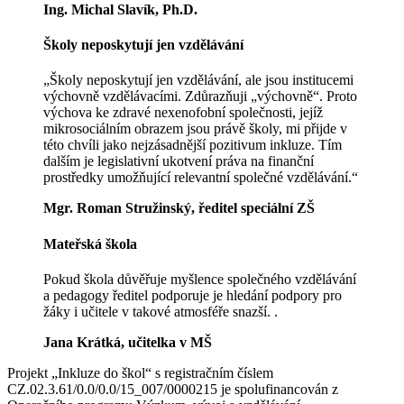
Ing. Michal Slavík, Ph.D.
Školy neposkytují jen vzdělávání
„Školy neposkytují jen vzdělávání, ale jsou institucemi
výchovně vzdělávacími. Zdůrazňuji „výchovně“. Proto
výchova ke zdravé nexenofobní společnosti, jejíž
mikrosociálním obrazem jsou právě školy, mi přijde v
této chvíli jako nejzásadnější pozitivum inkluze. Tím
dalším je legislativní ukotvení práva na finanční
prostředky umožňující relevantní společné vzdělávání.“
Mgr. Roman Stružinský, ředitel speciální ZŠ
Mateřská škola
Pokud škola důvěřuje myšlence společného vzdělávání
a pedagogy ředitel podporuje je hledání podpory pro
žáky i učitele v takové atmosféře snazší.
.
Jana Krátká, učitelka v MŠ
Projekt „Inkluze do škol“ s registračním číslem
CZ.02.3.61/0.0/0.0/15_007/0000215 je spolufinancován z