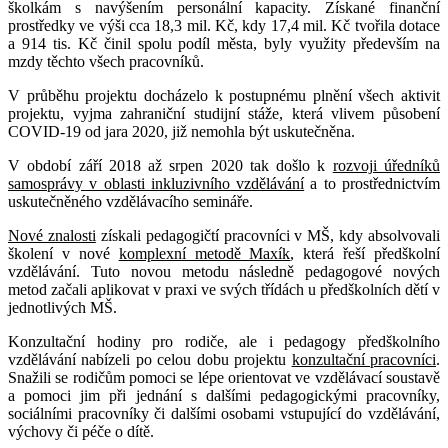
školkám s navýšením personální kapacity. Získané finanční
prostředky ve výši cca 18,3 mil. Kč, kdy 17,4 mil. Kč tvořila dotace
a 914 tis. Kč činil spolu podíl města, byly využity především na
mzdy těchto všech pracovníků.
V průběhu projektu docházelo k postupnému plnění všech aktivit
projektu, vyjma zahraniční studijní stáže, která vlivem působení
COVID-19 od jara 2020, již nemohla být uskutečněna.
V období září 2018 až srpen 2020 tak došlo k
rozvoji úředníků
samosprávy v oblasti inkluzivního vzdělávání
a to prostřednictvím
uskutečněného vzdělávacího semináře.
Nové znalosti
získali pedagogičtí pracovníci v MŠ, kdy absolvovali
školení v nové
komplexní metodě Maxík
, která řeší předškolní
vzdělávání. Tuto novou metodu následně pedagogové nových
metod začali aplikovat v praxi ve svých třídách u předškolních dětí v
jednotlivých MŠ.
Konzultační hodiny pro rodiče, ale i pedagogy předškolního
vzdělávání nabízeli po celou dobu projektu
konzultační pracovníci
.
Snažili se rodičům pomoci se lépe orientovat ve vzdělávací soustavě
a pomoci jim při jednání s dalšími pedagogickými pracovníky,
sociálními pracovníky či dalšími osobami vstupující do vzdělávání,
výchovy či péče o dítě.