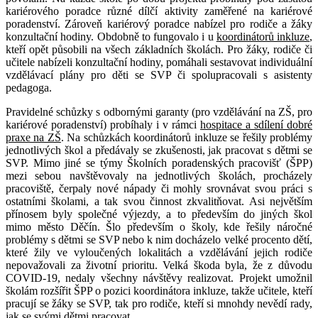
kariérového poradce různé dílčí aktivity zaměřené na kariérové
poradenství. Zároveň kariérový poradce nabízel pro rodiče a žáky
konzultační hodiny. Obdobně to fungovalo i u
koordinátorů inkluze
,
kteří opět působili na všech základních školách. Pro žáky, rodiče či
učitele nabízeli konzultační hodiny, pomáhali sestavovat individuální
vzdělávací plány pro děti se SVP či spolupracovali s asistenty
pedagoga.
Pravidelné schůzky s odbornými garanty (pro vzdělávání na ZŠ, pro
kariérové poradenství) probíhaly i v rámci
hospitace a sdílení dobré
praxe na ZŠ
. Na schůzkách koordinátorů inkluze se řešily problémy
jednotlivých škol a předávaly se zkušenosti, jak pracovat s dětmi se
SVP. Mimo jiné se týmy Školních poradenských pracovišť (ŠPP)
mezi sebou navštěvovaly na jednotlivých školách, procházely
pracoviště, čerpaly nové nápady či mohly srovnávat svou práci s
ostatními školami, a tak svou činnost zkvalitňovat. Asi největším
přínosem byly společné výjezdy, a to především do jiných škol
mimo město Děčín. Šlo především o školy, kde řešily náročné
problémy s dětmi se SVP nebo k nim docházelo velké procento dětí,
které žily ve vyloučených lokalitách a vzdělávání jejich rodiče
nepovažovali za životní prioritu. Velká škoda byla, že z důvodu
COVID-19, nedaly všechny návštěvy realizovat. Projekt umožnil
školám rozšířit ŠPP o pozici koordinátora inkluze, takže učitele, kteří
pracují se žáky se SVP, tak pro rodiče, kteří si mnohdy nevědí rady,
jak se svými dětmi pracovat.