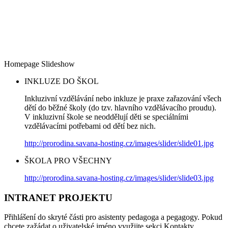
Homepage Slideshow
INKLUZE DO ŠKOL
Inkluzivní vzdělávání nebo inkluze je praxe zařazování všech
dětí do běžné školy (do tzv. hlavního vzdělávacího proudu).
V inkluzivní škole se neoddělují děti se speciálními
vzdělávacími potřebami od dětí bez nich.
http://prorodina.savana-hosting.cz/images/slider/slide01.jpg
ŠKOLA PRO VŠECHNY
http://prorodina.savana-hosting.cz/images/slider/slide03.jpg
INTRANET PROJEKTU
Přihlášení do skryté části pro asistenty pedagoga a pegagogy. Pokud
chcete zažádat o uživatelské jméno využijte sekci Kontakty.