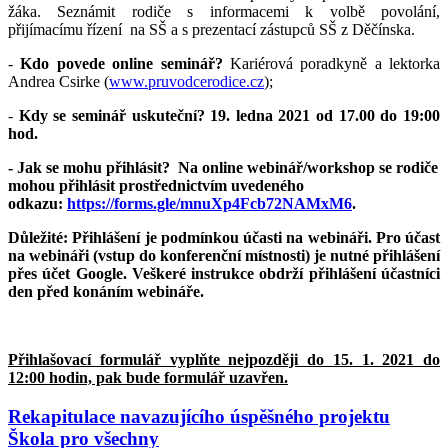
žáka. Seznámit rodiče s informacemi k volbě povolání,
přijímacímu řízení na SŠ a s prezentací zástupců SŠ z Děčínska.
-
Kdo povede online seminář?
Kariérová poradkyně a lektorka
Andrea Csirke (
www.pruvodcerodice.cz
);
-
Kdy se seminář uskuteční?
19. ledna 2021 od 17.00 do 19:00
hod.
- Jak se mohu přihlásit?
Na online webinář/workshop se rodiče
mohou přihlásit prostřednictvím uvedeného
odkazu:
https://forms.gle/mnuXp4Fcb72NAMxM6
.
Důležité:
Přihlášení je podmínkou účasti na webináři. Pro účast
na webináři (vstup do konferenční místnosti) je nutné přihlášení
přes účet Google. Veškeré instrukce obdrží přihlášení účastníci
den před konáním webináře.
Přihlašovací formulář vyplňte nejpozději do 15. 1. 2021 do
12:00 hodin, pak bude formulář uzavřen.
Rekapitulace navazujícího úspěšného projektu
Škola pro všechny