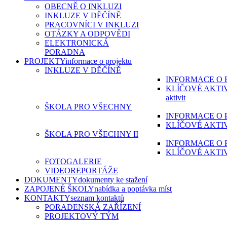
OBECNĚ O INKLUZI
INKLUZE V DĚČÍNĚ
PRACOVNÍCI V INKLUZI
OTÁZKY A ODPOVĚDI
ELEKTRONICKÁ
PORADNA
PROJEKTY
informace o projektu
INKLUZE V DĚČÍNĚ
INFORMACE O 
KLÍČOVÉ AKTI
aktivit
ŠKOLA PRO VŠECHNY
INFORMACE O 
KLÍČOVÉ AKTI
ŠKOLA PRO VŠECHNY II
INFORMACE O 
KLÍČOVÉ AKTI
FOTOGALERIE
VIDEOREPORTÁŽE
DOKUMENTY
dokumenty ke stažení
ZAPOJENÉ ŠKOLY
nabídka a poptávka míst
KONTAKTY
seznam kontaktů
PORADENSKÁ ZAŘÍZENÍ
PROJEKTOVÝ TÝM