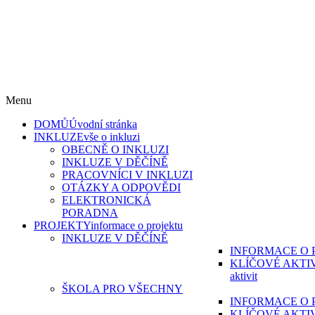
„Škola pro všechny“ reg. č. CZ.02.3.61/0.0/0.0/15_007/0000215 a
„Škola pro všechny II“, reg. CZ.02.3.61/0.0/0.0/19_075/0016967
s reg. č. CZ.02.3.61/0.0/0.0/17_051/0008814 jsou financovány z
Evropského sociálního fondu
v rámci Operačního programu Výzkum, vývoj a vzdělávání.
Menu
DOMŮ
Úvodní stránka
INKLUZE
vše o inkluzi
OBECNĚ O INKLUZI
INKLUZE V DĚČÍNĚ
PRACOVNÍCI V INKLUZI
OTÁZKY A ODPOVĚDI
ELEKTRONICKÁ
PORADNA
PROJEKTY
informace o projektu
INKLUZE V DĚČÍNĚ
INFORMACE O 
KLÍČOVÉ AKTI
aktivit
ŠKOLA PRO VŠECHNY
INFORMACE O 
KLÍČOVÉ AKTI