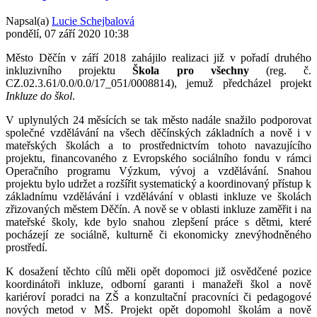
Napsal(a)
Lucie Schejbalová
pondělí, 07 září 2020 10:38
Město Děčín v září 2018 zahájilo realizaci již v pořadí druhého
inkluzivního projektu
Škola pro všechny
(reg. č.
CZ.02.3.61/0.0/0.0/17_051/0008814), jemuž předcházel projekt
Inkluze do škol
.
V uplynulých 24 měsících se tak město nadále snažilo podporovat
společné vzdělávání na všech děčínských základních a nově i v
mateřských školách a to prostřednictvím tohoto navazujícího
projektu, financovaného z Evropského sociálního fondu v rámci
Operačního programu Výzkum, vývoj a vzdělávání. Snahou
projektu bylo udržet a rozšířit systematický a koordinovaný přístup k
základnímu vzdělávání i vzdělávání v oblasti inkluze ve školách
zřizovaných městem Děčín. A nově se v oblasti inkluze zaměřit i na
mateřské školy, kde bylo snahou zlepšení práce s dětmi, které
pocházejí ze sociálně, kulturně či ekonomicky znevýhodněného
prostředí.
K dosažení těchto cílů měli opět dopomoci již osvědčené pozice
koordinátoři inkluze, odborní garanti i manažeři škol a nově
kariéroví poradci na ZŠ a konzultační pracovníci či pedagogové
nových metod v MŠ. Projekt opět dopomohl školám a nově