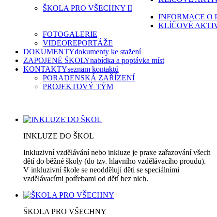
ŠKOLA PRO VŠECHNY II
INFORMACE O 
KLÍČOVÉ AKTI
FOTOGALERIE
VIDEOREPORTÁŽE
DOKUMENTY
dokumenty ke stažení
ZAPOJENÉ ŠKOLY
nabídka a poptávka míst
KONTAKTY
seznam kontaktů
PORADENSKÁ ZAŘÍZENÍ
PROJEKTOVÝ TÝM
INKLUZE DO ŠKOL
Inkluzivní vzdělávání nebo inkluze je praxe zařazování všech
dětí do běžné školy (do tzv. hlavního vzdělávacího proudu).
V inkluzivní škole se neoddělují děti se speciálními
vzdělávacími potřebami od dětí bez nich.
ŠKOLA PRO VŠECHNY