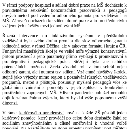
V rámci
podpory hospitací a sdílení dobré praxe na MŠ
docházelo k
pravidelnému setkávání konzultačních pracovníků a pedagogů
nových metod pod vedením odborného garanta pro vzdělávání na
MŠ. Zároveň docházelo ke sdílení dobré praxe a to prostřednictvím
vzájemných návštěv mezi jednotlivými MŠ.
Řízená intervence do inkluzivního systému v předškolním
vzdělávání byla svého druhu první a dle slov odborného garanta
jedinečná nejen v rámci Děčína, ale v takovém formátu i kraje a ČR.
Fungování mateřských škol je ve velké míře výrazně konzervativní,
přitom prostředí a jeho parametry přímo vybízejí k proinkluzivní a
prointegrativní pedagogické práci. Stěžejní byla ale nabídka
potenciálních možností. Zcela zásadní roli v tom sehrál nejen
odborný garant, ale i nutnost tzv. sdílení. Vzájemné návštěvy školek,
stejně jako výjezdy mimo region a poznávání různých vzdělávacích
programů, metod a přístupů, posunuly myšlení pedagogů více ke
globálnímu vnímání a pomohly v jejich aplikaci v konkrétních
prostředních zapojených MŠ. Vlivem pandemie bohužel nemohlo
dojít k zahraničnímu výjezdu, který by dal výše popsanému vyšší
dimenzi.
V rámci
kariérového poradenství
nově na každé ZŠ působil jeden
kariérový poradce, který prováděl po celou dobu depistáže žáků se
sociálním znevýhodněním a cílené směřování k vhodné volbě
povolání. Na každé škole po dobu projektu probíhaly pod záštitou