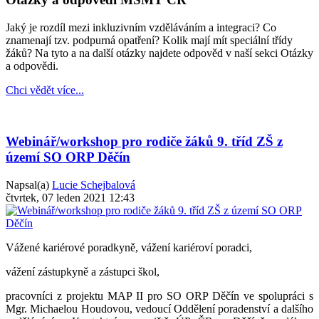
Jaký je rozdíl mezi inkluzivním vzděláváním a integraci? Co
znamenají tzv. podpurná opatření? Kolik mají mít speciální třídy
žáků? Na tyto a na další otázky najdete odpověd v naší sekci Otázky
a odpovědi.
Chci vědět více...
Webinář/workshop pro rodiče žáků 9. tříd ZŠ z
území SO ORP Děčín
Napsal(a)
Lucie Schejbalová
čtvrtek, 07 leden 2021 12:43
Vážené kariérové poradkyně, vážení kariéroví poradci,
vážení zástupkyně a zástupci škol,
pracovníci z projektu MAP II pro SO ORP Děčín ve spolupráci s
Mgr. Michaelou Houdovou, vedoucí Oddělení poradenství a dalšího