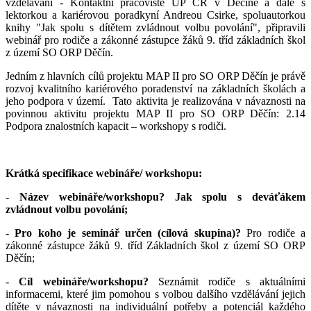
vzdělávání - Kontaktní pracoviště ÚP ČR v Děčíně a dále s
lektorkou a kariérovou poradkyní Andreou Csirke, spoluautorkou
knihy "Jak spolu s dítětem zvládnout volbu povolání", připravili
webinář pro rodiče a zákonné zástupce žáků 9. tříd základních škol
z území SO ORP Děčín.
Jedním z hlavních cílů projektu MAP II pro SO ORP Děčín je právě
rozvoj kvalitního kariérového poradenství na základních školách a
jeho podpora v území. Tato aktivita je realizována v návaznosti na
povinnou aktivitu projektu MAP II pro SO ORP Děčín: 2.14
Podpora znalostních kapacit – workshopy s rodiči.
Krátká specifikace webináře/ workshopu:
-
Název webináře/workshopu?
Jak spolu s deváťákem
zvládnout volbu povolání;
-
Pro koho je seminář určen (cílová skupina)?
Pro rodiče a
zákonné zástupce žáků 9. tříd Základních škol z území SO ORP
Děčín;
-
Cíl webináře/workshopu?
Seznámit rodiče s aktuálními
informacemi, které jim pomohou s volbou dalšího vzdělávání jejich
dítěte v návaznosti na individuální potřeby a potenciál každého